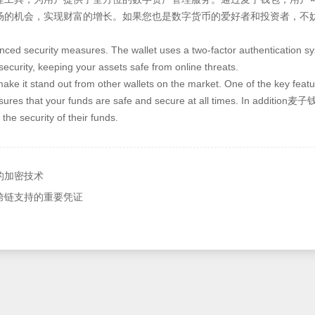
场的机会，实现财富的增长。如果您也是数字货币的爱好者和投资者，不
dvanced security measures. The wallet uses a two-factor authentication 
 security, keeping your assets safe from online threats.
make it stand out from other wallets on the market. One of the key featur
 ensures that your funds are safe and secure at all times. In additio
the security of their funds.
的加密技术
跨链支持的重要凭证