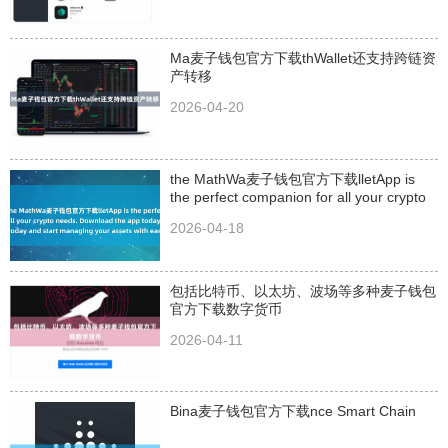
Ma麦子钱包官方下载thWallet还支持跨链资
产转移
2026-04-20
the MathWa麦子钱包官方下载lletApp is
the perfect companion for all your crypto
needs. Download the app today
2026-04-18
包括比特币、以太坊、波场等多种麦子钱包
官方下载数字货币
2026-04-11
Bina麦子钱包官方下载nce Smart Chain